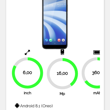
camera_rear
16.7%
34.5%
40%
6,00
3600
16,00
60%
65.5%
83.3%
inch
mAh
Mp
Android 8.1 (Oreo)