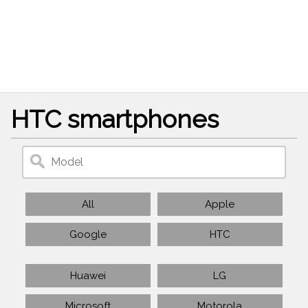
HTC smartphones
All
Apple
Google
HTC
Huawei
LG
Microsoft
Motorola