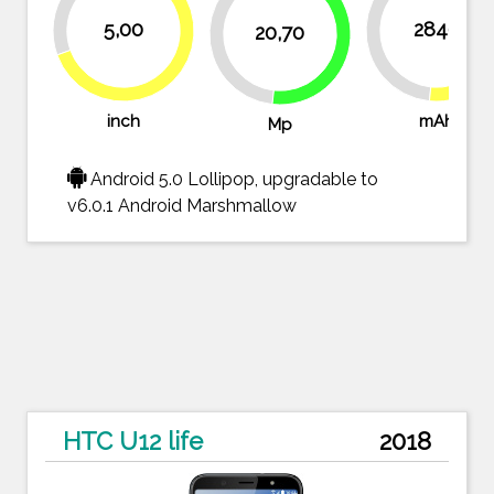
30.6%
5,00
2840
20,70
48.4%
48.3%
51.6
51.7%
69.4%
inch
mAh
Mp
Android 5.0 Lollipop, upgradable to
v6.0.1 Android Marshmallow
HTC U12 life
2018