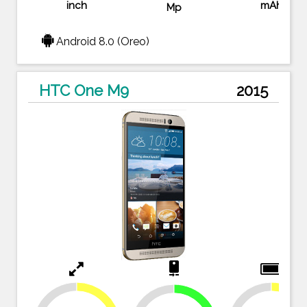
inch
mAh
Mp
Android 8.0 (Oreo)
HTC One M9
2015
camera_rear