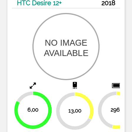
HTC Desire 12+
2018
camera_rear
16.7%
32.5%
6,00
2965
46.1%
13,00
53.9
67.5%
83.3%