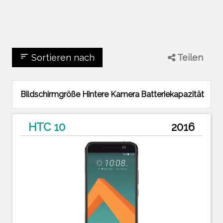
sort
Sortieren nach
Teilen
Bildschirmgröße
Hintere Kamera
Batteriekapazität
HTC 10
2016