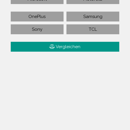
OnePlus
Samsung
Sony
TCL
Vergleichen