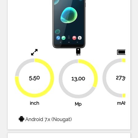
camera_rear
23.6%
32.5%
5,50
2730
13,00
49.6
50.4%
67.5%
76.4%
inch
mAh
Mp
Android 7.x (Nougat)