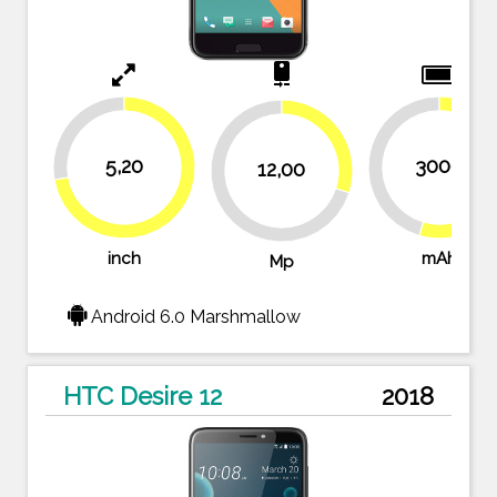
camera_rear
27.8%
30%
5,20
3000
45.5%
12,00
54.5
72.2%
70%
inch
mAh
Mp
Android 6.0 Marshmallow
HTC Desire 12
2018