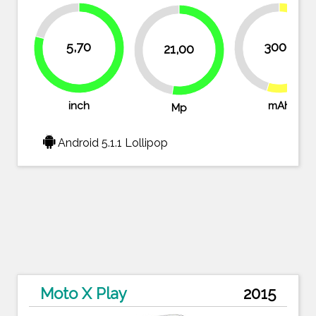
20.8%
5,70
3000
45.5%
21,00
47.5%
54.5
52.5%
79.2%
inch
mAh
Mp
Android 5.1.1 Lollipop
Moto X Play
2015