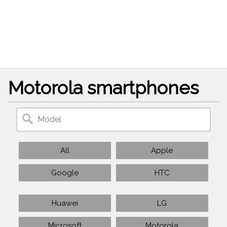
Motorola smartphones
All
Apple
Google
HTC
Huawei
LG
Microsoft
Motorola