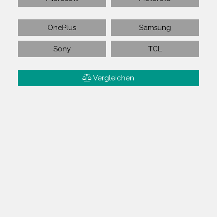
OnePlus
Samsung
Sony
TCL
Vergleichen