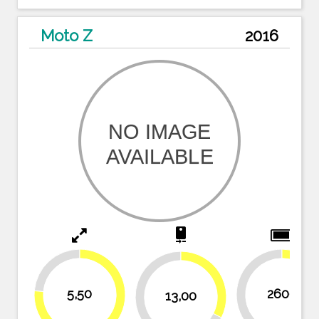
Moto Z
2016
camera_rear
23.6%
32.5%
5,50
2600
13,00
47.3
52.7%
67.5%