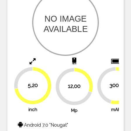
camera_rear
27.8%
30%
5,20
3000
45.5%
12,00
54.5
72.2%
70%
inch
mAh
Mp
Android 7.0 "Nougat"