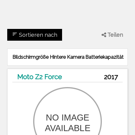
sort
Sortieren nach
Teilen
Bildschirmgröße
Hintere Kamera
Batteriekapazität
Moto Z2 Force
2017