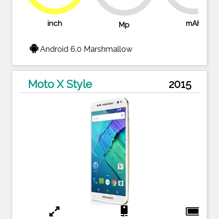
76.4%
inch
mAh
Mp
Android 6.0 Marshmallow
Moto X Style
2015
camera_rear