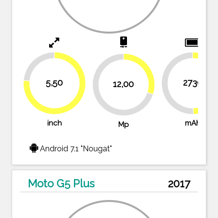
camera_rear
23.6%
30%
5,50
2730
12,00
49.6
50.4%
70%
76.4%
inch
mAh
Mp
Android 7.1 "Nougat"
Moto G5 Plus
2017