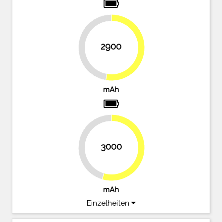
2900
47.3%
52.7%
mAh
3000
45.5%
54.5%
mAh
Einzelheiten