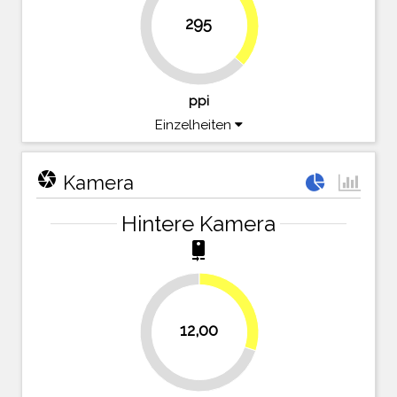
36.6%
295
63.4%
ppi
Einzelheiten
camera
Kamera
Hintere Kamera
camera_rear
30%
12,00
70%