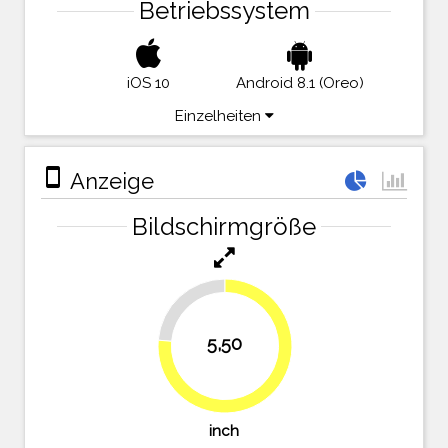
Betriebssystem
iOS 10
Android 8.1 (Oreo)
Einzelheiten
stay_primary_portrait
Anzeige
Bildschirmgröße
23.6%
5,50
76.4%
inch