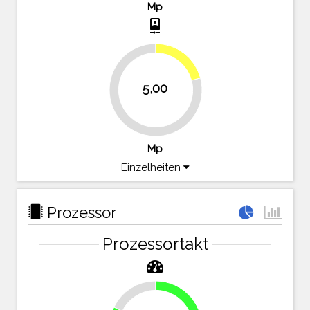
Mp
camera_front
20.8%
5,00
79.2%
Mp
Einzelheiten
Prozessor
Prozessortakt
17.9%