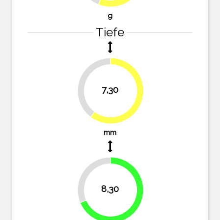
g
Tiefe
39.7%
7,30
60.3%
mm
31.4%
8,30
68.6%