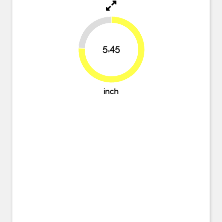
24.3%
5,45
75.7%
inch