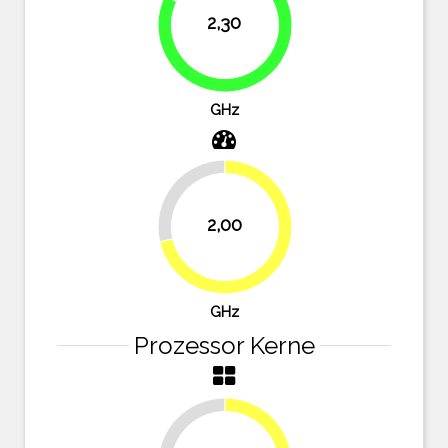
2,30
82.1%
GHz
28.6%
2,00
71.4%
GHz
Prozessor Kerne