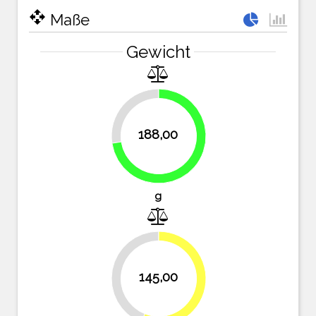
open_with
Maße
Gewicht
27.4%
188,00
72.6%
g
44%
145,00
56%