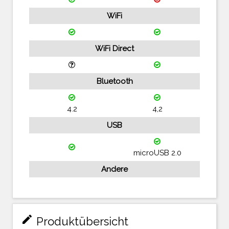
WiFi
WiFi Direct
Bluetooth
4.2
4,2
USB
microUSB 2.0
Andere
mode_edit
Produktübersicht