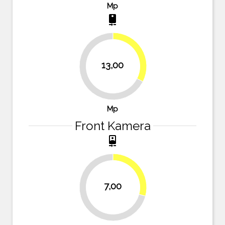
Mp
camera_rear
32.5%
13,00
67.5%
Mp
Front Kamera
camera_front
29.2%
7,00
70.8%