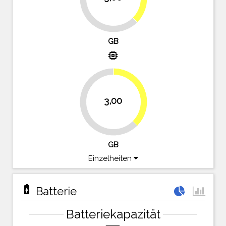
62.5%
GB
memory
37.5%
3,00
62.5%
GB
Einzelheiten
battery_charging_full
Batterie
Batteriekapazität