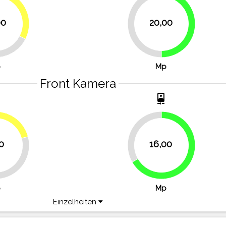
32.5%
00
20,00
50%
50%
p
Mp
Front Kamera
t
camera_front
20.8%
33.3%
0
16,00
66.7%
p
Mp
Einzelheiten