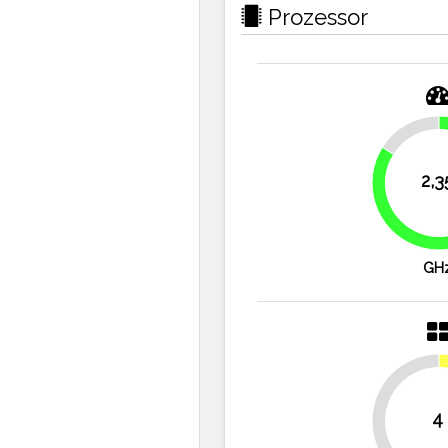
Prozessor
16.1%
2,3
GH
4
50%