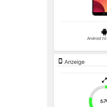
Android 7.0
stay_primary_portrait
Anzeige
20.8%
5,7