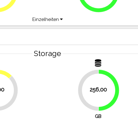
Einzelheiten
Storage
12.5%
00
256,00
50%
50%
GB