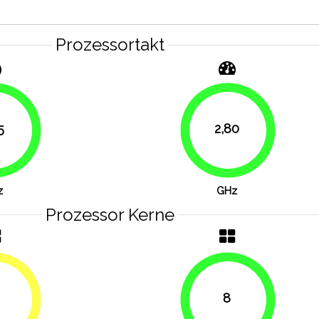
Prozessortakt
5
2,80
100%
83.9%
z
GHz
Prozessor Kerne
8
50%
100%