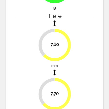
g
Tiefe
37.2%
7,60
62.8%
mm
36.4%
7,70
63.6%