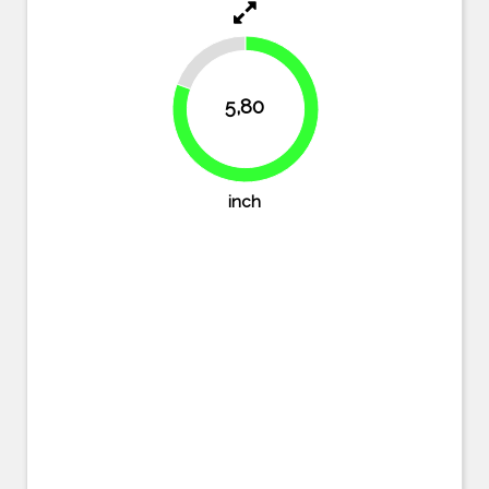
19.4%
5,80
80.6%
inch