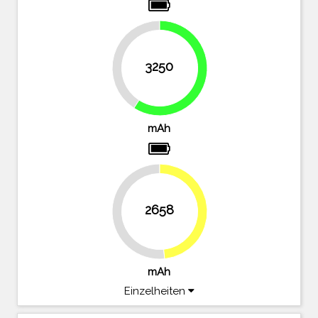
40.9%
3250
59.1%
mAh
2658
48.3%
51.7%
mAh
Einzelheiten