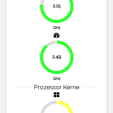
2,15
76.8%
GHz
11.1%
2,49
88.9%
GHz
Prozessor Kerne