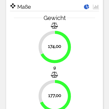
open_with
Maße
Gewicht
32.8%
174,00
67.2%
g
31.7%
177,00
68.3%