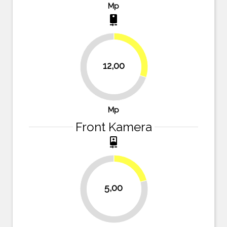
Mp
camera_rear
30%
12,00
70%
Mp
Front Kamera
camera_front
20.8%
5,00
79.2%