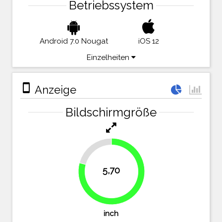
Betriebssystem
Android 7.0 Nougat
iOS 12
Einzelheiten
stay_primary_portrait
Anzeige
Bildschirmgröße
20.8%
5,70
79.2%
inch