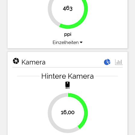
42.6%
463
57.4%
ppi
Einzelheiten
camera
Kamera
Hintere Kamera
camera_rear
40%
16,00
60%