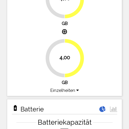
GB
memory
4,00
50%
50%
GB
Einzelheiten
battery_charging_full
Batterie
Batteriekapazität