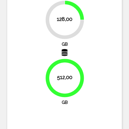
25%
128,00
75%
GB
512,00
100%
GB