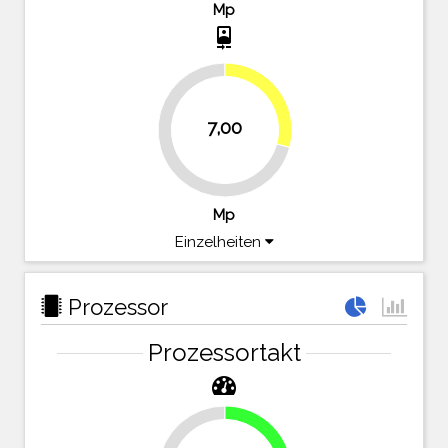
Mp
camera_front
29.2%
7,00
70.8%
Mp
Einzelheiten
Prozessor
Prozessortakt
23.2%