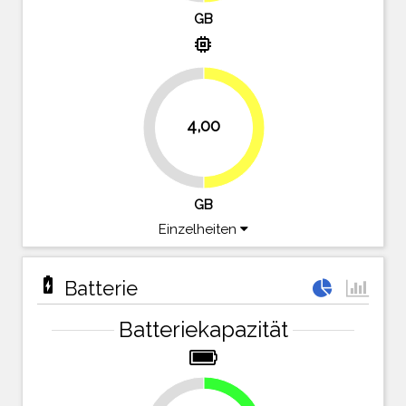
GB
memory
4,00
50%
50%
GB
Einzelheiten
battery_charging_full
Batterie
Batteriekapazität