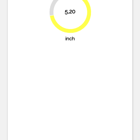
27.8%
5,20
72.2%
inch