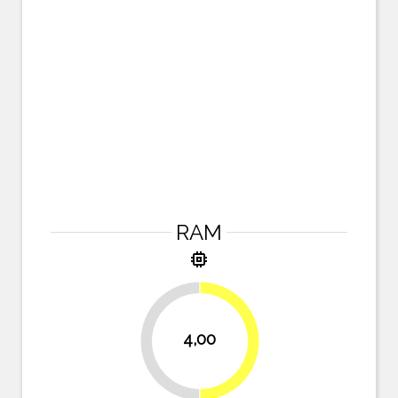
RAM
memory
4,00
50%
50%