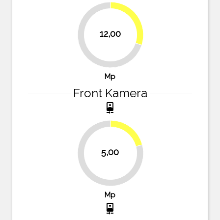
30%
12,00
70%
Mp
Front Kamera
camera_front
20.8%
5,00
79.2%
Mp
camera_front