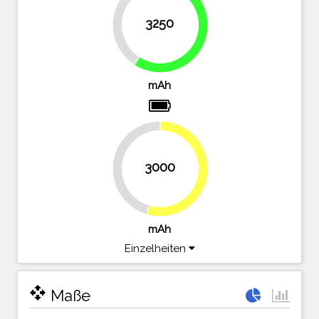
40.9%
3250
59.1%
mAh
3000
45.5%
54.5%
mAh
Einzelheiten
open_with
Maße