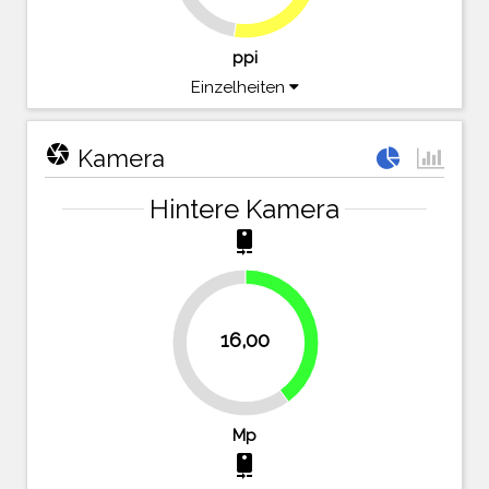
ppi
Einzelheiten
camera
Kamera
Hintere Kamera
camera_rear
40%
16,00
60%
Mp
camera_rear