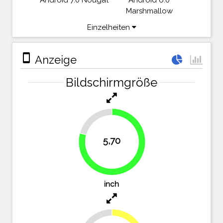
Android 7.0 Nougat
Android 6.0
Marshmallow
Einzelheiten
stay_primary_portrait
Anzeige
Bildschirmgröße
20.8%
5,70
79.2%
inch