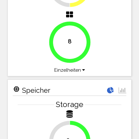
8
100%
Einzelheiten
memory
Speicher
Storage
25%