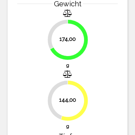
Gewicht
32.8%
174,00
67.2%
g
144,00
44.4%
55.6%
g