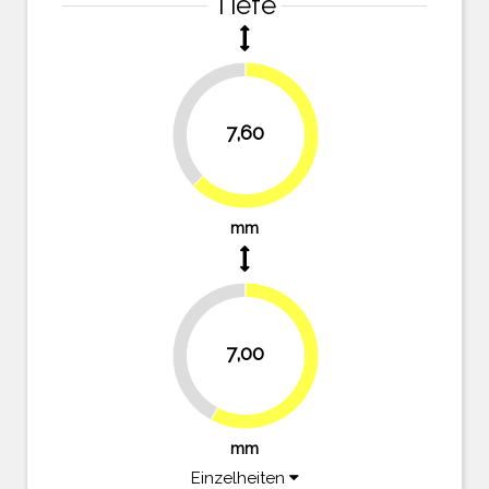
Tiefe
37.2%
7,60
62.8%
mm
42.1%
7,00
57.9%
mm
Einzelheiten