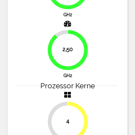
76.8%
GHz
10.7%
2,50
89.3%
GHz
Prozessor Kerne
4
50%
50%