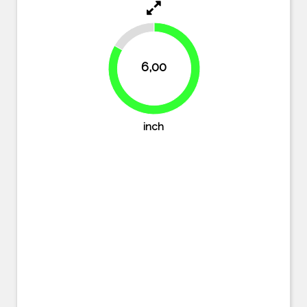
16.7%
6,00
83.3%
inch