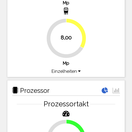
Mp
camera_front
33.3%
8,00
66.7%
Mp
Einzelheiten
Prozessor
Prozessortakt
23.2%