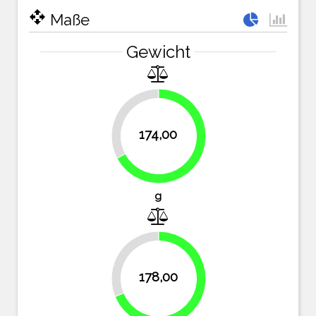
open_with
Maße
Gewicht
32.8%
174,00
67.2%
g
31.3%
178,00
68.7%