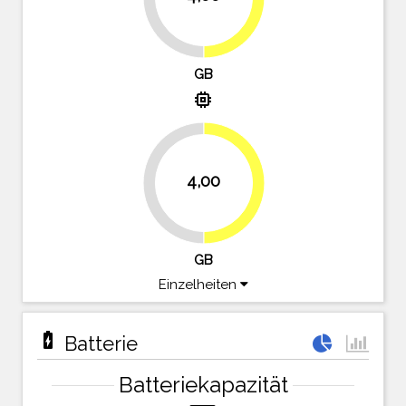
GB
memory
4,00
50%
50%
GB
Einzelheiten
battery_charging_full
Batterie
Batteriekapazität