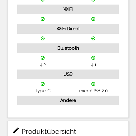
WiFi
WiFi Direct
Bluetooth
4.2
4,1
USB
Type-C
microUSB 2.0
Andere
mode_edit
Produktübersicht