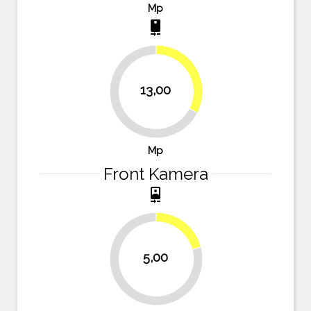
Mp
camera_rear
32.5%
13,00
67.5%
Mp
Front Kamera
camera_front
20.8%
5,00
79.2%