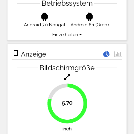
Betriebssystem
Android 7.0 Nougat
Android 8.1 (Oreo)
Einzelheiten
stay_primary_portrait
Anzeige
Bildschirmgröße
20.8%
5,70
79.2%
inch