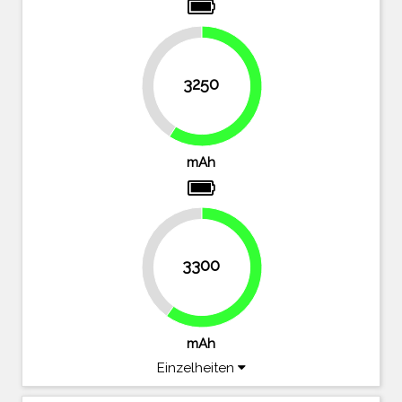
40.9%
3250
59.1%
mAh
40%
3300
60%
mAh
Einzelheiten