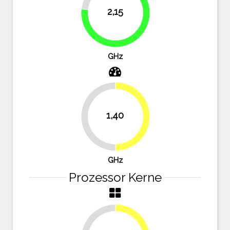
2,15
76.8%
GHz
1,40
50%
50%
GHz
Prozessor Kerne