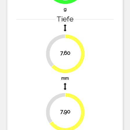
g
Tiefe
37.2%
7,60
62.8%
mm
34.7%
7,90
65.3%