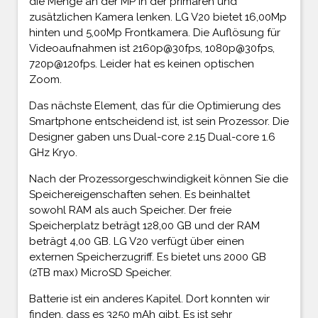
die Menge an der MP in der primären und
zusätzlichen Kamera lenken. LG V20 bietet 16,00Mp
hinten und 5,00Mp Frontkamera. Die Auflösung für
Videoaufnahmen ist 2160p@30fps, 1080p@30fps,
720p@120fps. Leider hat es keinen optischen
Zoom.
Das nächste Element, das für die Optimierung des
Smartphone entscheidend ist, ist sein Prozessor. Die
Designer gaben uns Dual-core 2.15 Dual-core 1.6
GHz Kryo.
Nach der Prozessorgeschwindigkeit können Sie die
Speichereigenschaften sehen. Es beinhaltet
sowohl RAM als auch Speicher. Der freie
Speicherplatz beträgt 128,00 GB und der RAM
beträgt 4,00 GB. LG V20 verfügt über einen
externen Speicherzugriff. Es bietet uns 2000 GB
(2TB max) MicroSD Speicher.
Batterie ist ein anderes Kapitel. Dort konnten wir
finden, dass es 3250 mAh gibt. Es ist sehr