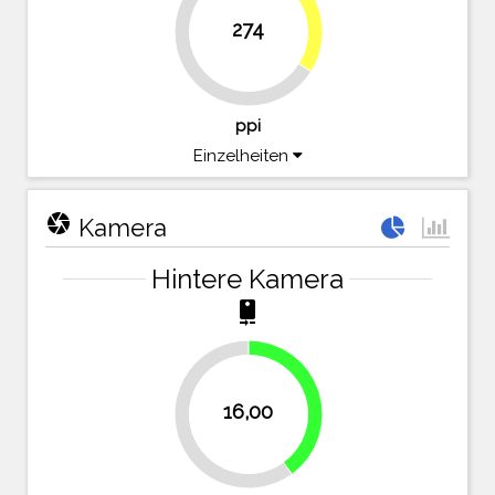
34%
274
66%
ppi
Einzelheiten
camera
Kamera
Hintere Kamera
camera_rear
40%
16,00
60%