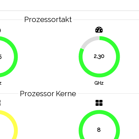
Prozessortakt
17.9%
5
2,30
76.8%
82.1%
z
GHz
Prozessor Kerne
8
50%
100%