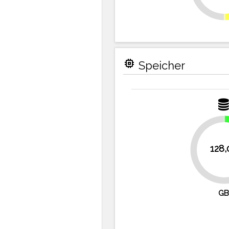
memory
Speicher
128,
75%
GB