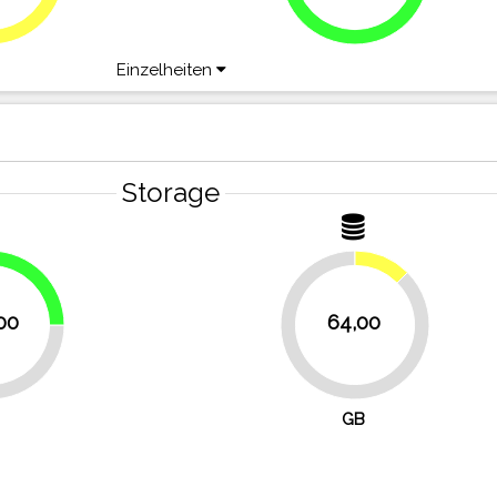
Einzelheiten
Storage
12.5%
25%
00
64,00
87.5%
GB