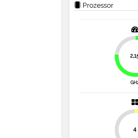
Prozessor
23.2%
2,1
GH
4
50%