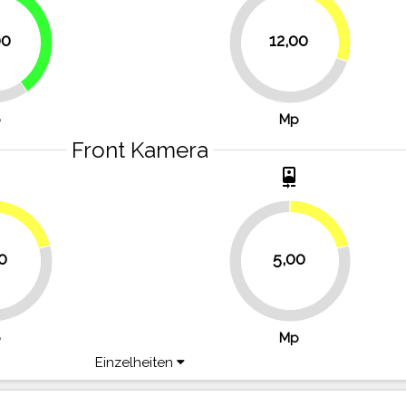
30%
40%
00
12,00
70%
p
Mp
Front Kamera
t
camera_front
20.8%
20.8%
0
5,00
79.2%
p
Mp
Einzelheiten