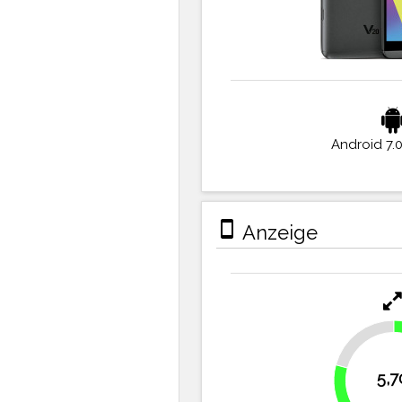
Android 7.
stay_primary_portrait
Anzeige
20.8%
5,7