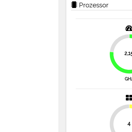
Prozessor
23.2%
2,1
GH
4
50%