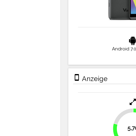
Android 7.
stay_primary_portrait
Anzeige
20.8%
5,7