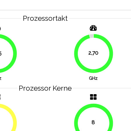
Prozessortakt
5
2,70
76.8%
96.4%
z
GHz
Prozessor Kerne
8
50%
100%