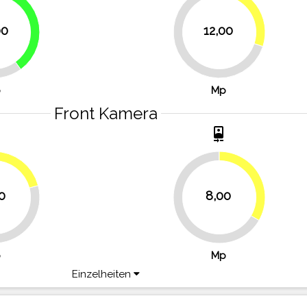
30%
40%
00
12,00
70%
p
Mp
Front Kamera
t
camera_front
20.8%
33.3%
0
8,00
66.7%
p
Mp
Einzelheiten