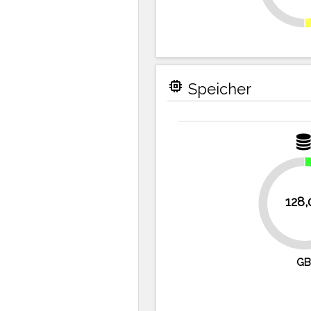
memory
Speicher
128,
75%
GB