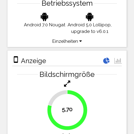
Betriebssystem
Android 7.0 Nougat
Android 5.0 Lollipop,
upgrade to v6.0.1
Einzelheiten
stay_primary_portrait
Anzeige
Bildschirmgröße
20.8%
5,70
79.2%