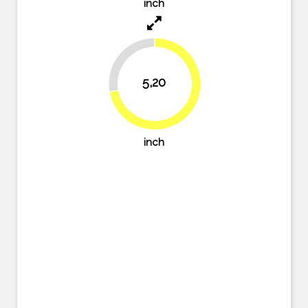
inch
27.8%
5,20
72.2%
inch