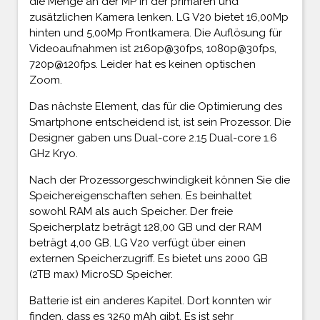
die Menge an der MP in der primären und
zusätzlichen Kamera lenken. LG V20 bietet 16,00Mp
hinten und 5,00Mp Frontkamera. Die Auflösung für
Videoaufnahmen ist 2160p@30fps, 1080p@30fps,
720p@120fps. Leider hat es keinen optischen
Zoom.
Das nächste Element, das für die Optimierung des
Smartphone entscheidend ist, ist sein Prozessor. Die
Designer gaben uns Dual-core 2.15 Dual-core 1.6
GHz Kryo.
Nach der Prozessorgeschwindigkeit können Sie die
Speichereigenschaften sehen. Es beinhaltet
sowohl RAM als auch Speicher. Der freie
Speicherplatz beträgt 128,00 GB und der RAM
beträgt 4,00 GB. LG V20 verfügt über einen
externen Speicherzugriff. Es bietet uns 2000 GB
(2TB max) MicroSD Speicher.
Batterie ist ein anderes Kapitel. Dort konnten wir
finden, dass es 3250 mAh gibt. Es ist sehr