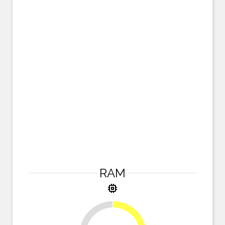
RAM
memory