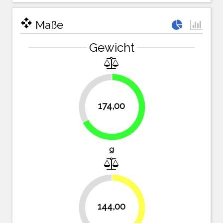
open_with
Maße
Gewicht
32.8%
174,00
67.2%
g
144,00
44.4%
55.6%