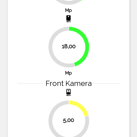
Mp
camera_rear
18,00
45%
55%
Mp
Front Kamera
camera_front
20.8%
5,00
79.2%