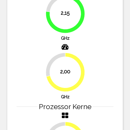
23.2%
2,15
76.8%
GHz
28.6%
2,00
71.4%
GHz
Prozessor Kerne