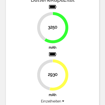
40.9%
3250
59.1%
mAh
2930
46.7%
53.3%
mAh
Einzelheiten