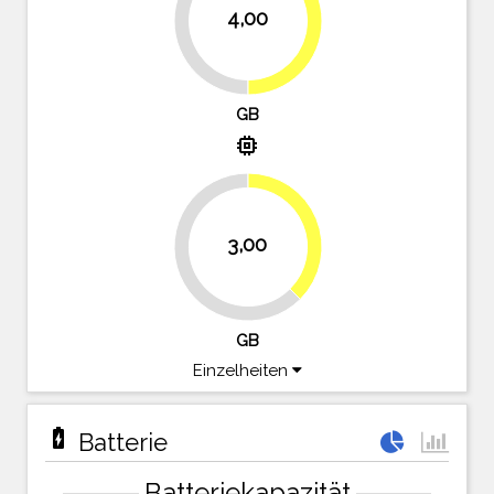
4,00
50%
50%
GB
memory
37.5%
3,00
62.5%
GB
Einzelheiten
battery_charging_full
Batterie
Batteriekapazität