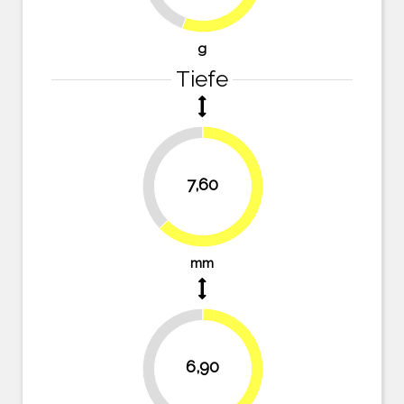
g
Tiefe
37.2%
7,60
62.8%
mm
43%
6,90
57%