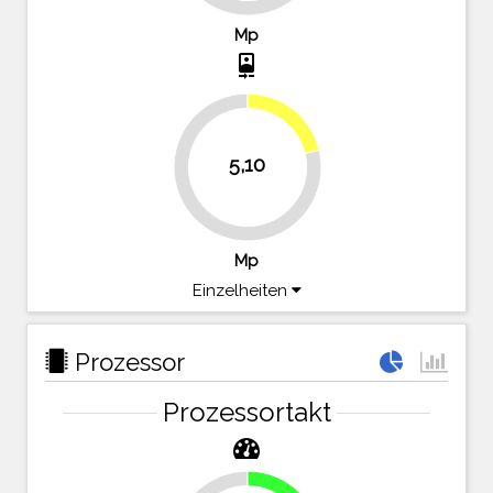
Mp
camera_front
21.3%
5,10
78.8%
Mp
Einzelheiten
Prozessor
Prozessortakt