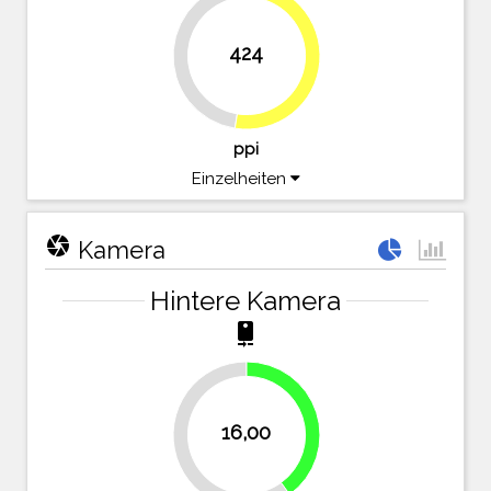
424
47.5%
52.5%
ppi
Einzelheiten
camera
Kamera
Hintere Kamera
camera_rear
40%
16,00
60%