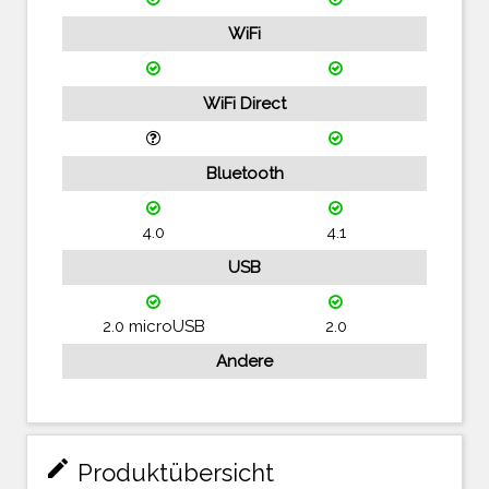
WiFi
WiFi Direct
Bluetooth
4.0
4.1
USB
2.0 microUSB
2.0
Andere
mode_edit
Produktübersicht