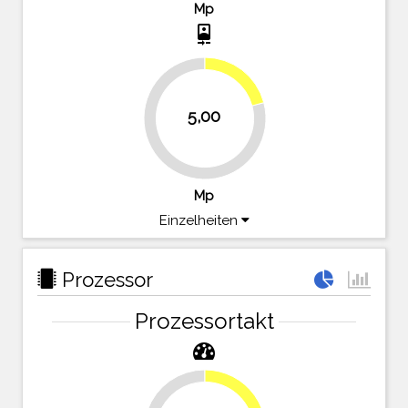
Mp
camera_front
20.8%
5,00
79.2%
Mp
Einzelheiten
Prozessor
Prozessortakt