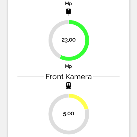
Mp
camera_rear
42.5%
23,00
57.5%
Mp
Front Kamera
camera_front
20.8%
5,00
79.2%