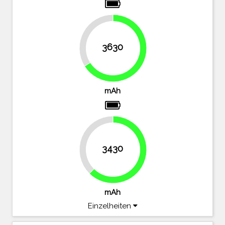
34%
3630
66%
mAh
37.6%
3430
62.4%
mAh
Einzelheiten