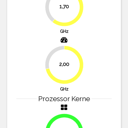
39.3%
1,70
60.7%
GHz
28.6%
2,00
71.4%
GHz
Prozessor Kerne