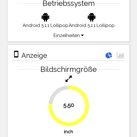
Betriebssystem
Android 5.1.1 Lollipop
Android 5.1.1 Lollipop
Einzelheiten
stay_primary_portrait
Anzeige
Bildschirmgröße
23.6%
5,50
76.4%
inch