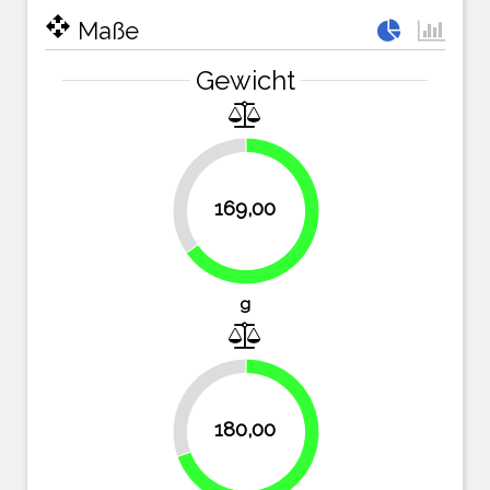
open_with
Maße
Gewicht
34.7%
169,00
65.3%
g
30.5%
180,00
69.5%