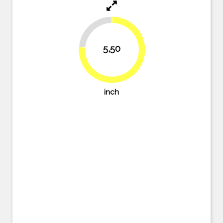
23.6%
5,50
76.4%
inch