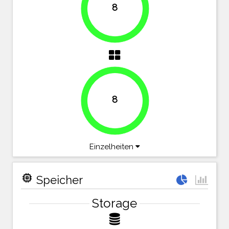
8
100%
8
100%
Einzelheiten
memory
Speicher
Storage