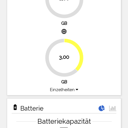
75%
GB
memory
37.5%
3,00
62.5%
GB
Einzelheiten
battery_charging_full
Batterie
Batteriekapazität