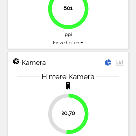
801
99.3%
ppi
Einzelheiten
camera
Kamera
Hintere Kamera
camera_rear
20,70
48.3%
51.7%