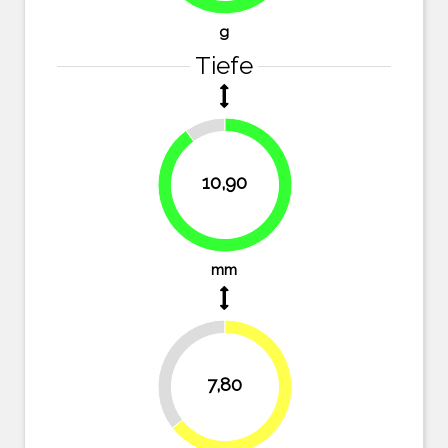
g
Tiefe
9.9%
10,90
90.1%
mm
35.5%
7,80
64.5%