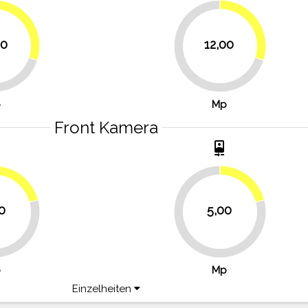
30%
30%
00
12,00
70%
p
Mp
Front Kamera
t
camera_front
20.8%
20.8%
0
5,00
79.2%
p
Mp
Einzelheiten