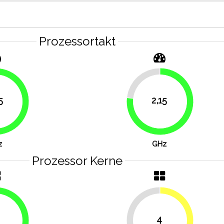
Prozessortakt
23.2%
5
2,15
76.8%
83.9%
z
GHz
Prozessor Kerne
4
50%
50%