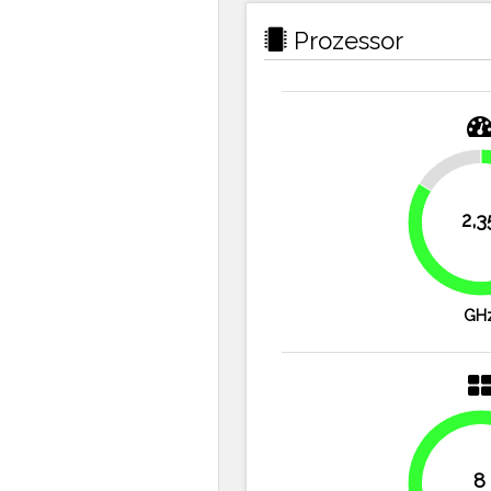
Prozessor
16.1%
2,3
GH
8
100%