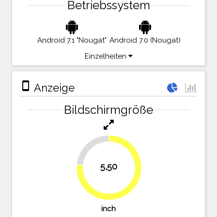
Betriebssystem
Android 7.1 "Nougat"
Android 7.0 (Nougat)
Einzelheiten
stay_primary_portrait
Anzeige
Bildschirmgröße
23.6%
5,50
76.4%
inch