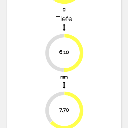
g
Tiefe
6,10
49.6%
50.4%
mm
36.4%
7,70
63.6%