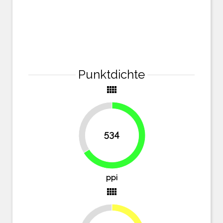
Punktdichte
view_comfy
33.8%
534
66.2%
ppi
view_comfy