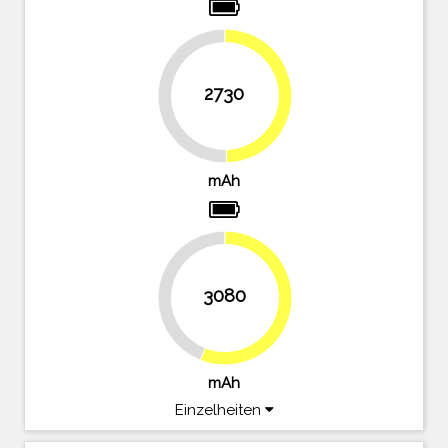
2730
49.6%
50.4%
mAh
44%
3080
56%
mAh
Einzelheiten