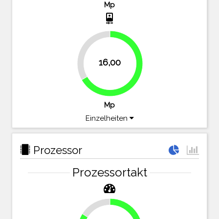
Mp
camera_front
33.3%
16,00
66.7%
Mp
Einzelheiten
Prozessor
Prozessortakt
16.1%