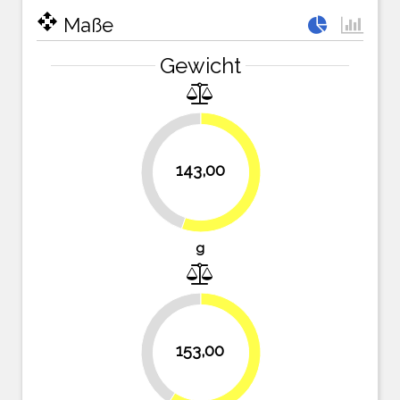
open_with
Maße
Gewicht
143,00
44.8%
55.2%
g
40.9%
153,00
59.1%