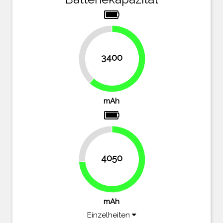
38.2%
3400
61.8%
mAh
26.4%
4050
73.6%
mAh
Einzelheiten