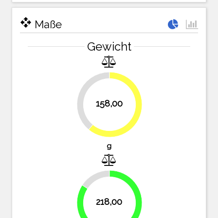
open_with
Maße
Gewicht
39%
158,00
61%
g
15.8%
218,00