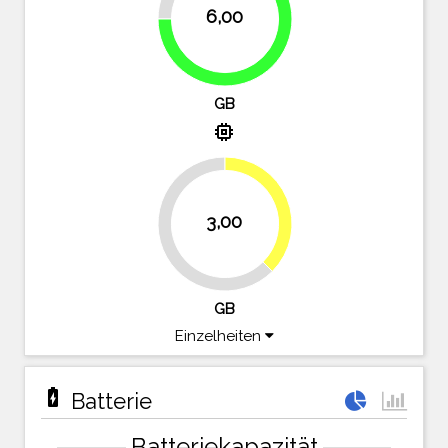
6,00
75%
GB
memory
37.5%
3,00
62.5%
GB
Einzelheiten
battery_charging_full
Batterie
Batteriekapazität