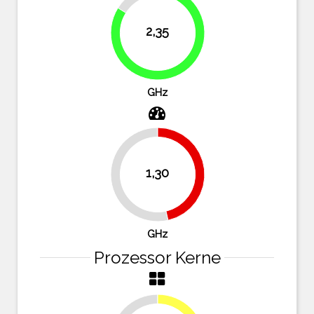
16.1%
2,35
83.9%
GHz
1,30
46.4%
53.6%
GHz
Prozessor Kerne