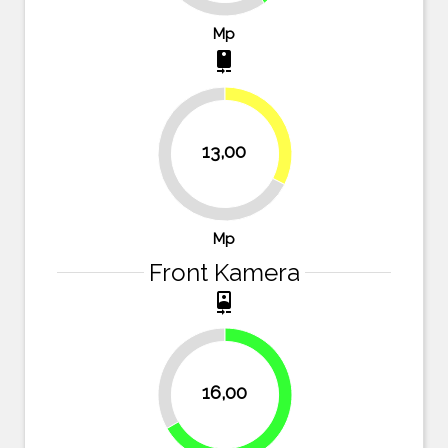
Mp
camera_rear
32.5%
13,00
67.5%
Mp
Front Kamera
camera_front
33.3%
16,00
66.7%