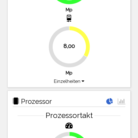
Mp
camera_front
33.3%
8,00
66.7%
Mp
Einzelheiten
Prozessor
Prozessortakt