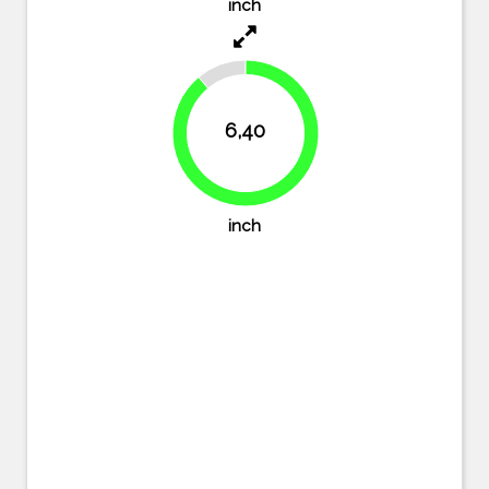
inch
11.1%
6,40
88.9%
inch