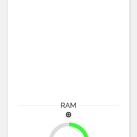
RAM
memory
25%