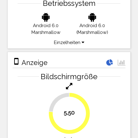
Betriebssystem
Android 6.0
Android 6.0
Marshmallow
(Marshmallow)
Einzelheiten
stay_primary_portrait
Anzeige
Bildschirmgröße
23.6%
5,50
76.4%