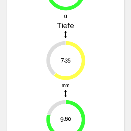
84.2%
g
Tiefe
39.3%
7,35
60.7%
mm
20.7%
9,60