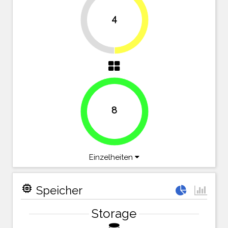
4
50%
50%
8
100%
Einzelheiten
memory
Speicher
Storage