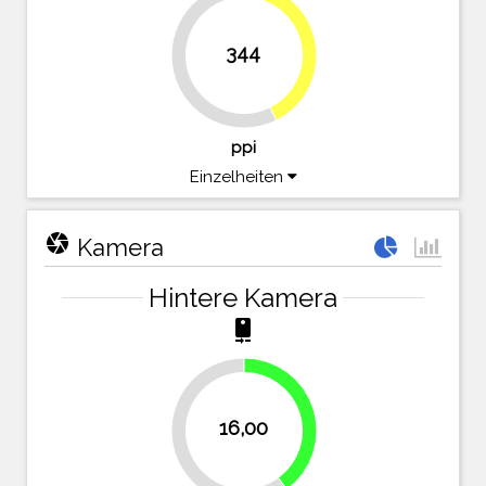
42.6%
344
57.4%
ppi
Einzelheiten
camera
Kamera
Hintere Kamera
camera_rear
40%
16,00
60%