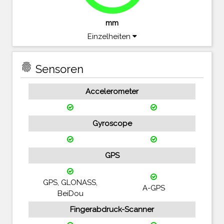
79.3%
mm
Einzelheiten
fingerprint
Sensoren
Accelerometer
Gyroscope
GPS
GPS, GLONASS,
A-GPS
BeiDou
Fingerabdruck-Scanner