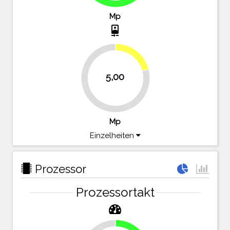
Mp
camera_front
20.8%
5,00
79.2%
Mp
Einzelheiten
Prozessor
Prozessortakt