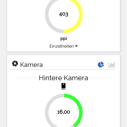
403
49.9%
50.1%
ppi
Einzelheiten
camera
Kamera
Hintere Kamera
camera_rear
40%
16,00
60%