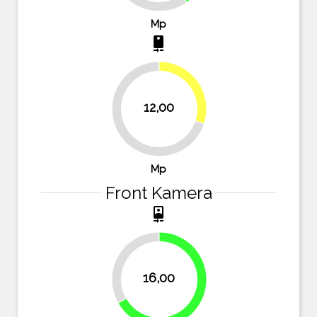
Mp
camera_rear
30%
12,00
70%
Mp
Front Kamera
camera_front
33.3%
16,00
66.7%