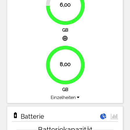
6,00
75%
GB
memory
8,00
100%
GB
Einzelheiten
battery_charging_full
Batterie
Batteriekapazität