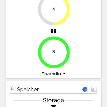
4
50%
50%
8
100%
Einzelheiten
memory
Speicher
Storage