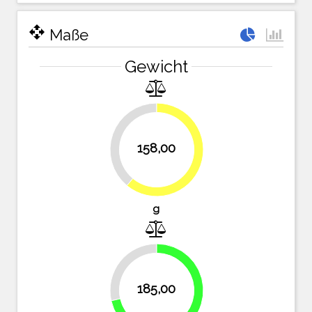
open_with
Maße
Gewicht
39%
158,00
61%
g
28.6%
185,00
71.4%