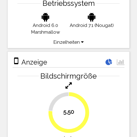
Betriebssystem
Android 6.0
Android 7.1 (Nougat)
Marshmallow
Einzelheiten
stay_primary_portrait
Anzeige
Bildschirmgröße
23.6%
5,50
76.4%