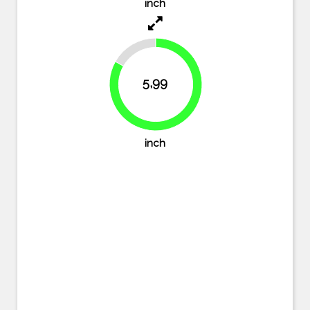
inch
16.8%
5,99
83.2%
inch