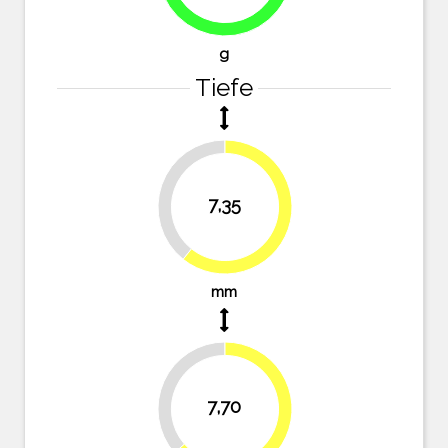
g
Tiefe
39.3%
7,35
60.7%
mm
36.4%
7,70
63.6%