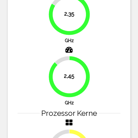
16.1%
2,35
83.9%
GHz
12.5%
2,45
87.5%
GHz
Prozessor Kerne