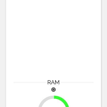
RAM
memory
25%