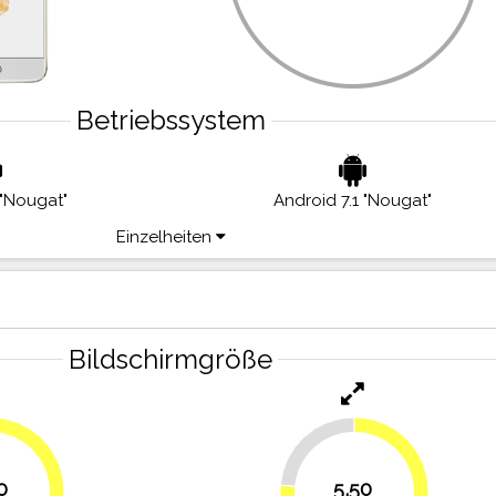
Betriebssystem
 "Nougat"
Android 7.1 "Nougat"
Einzelheiten
Bildschirmgröße
23.6%
0
5,50