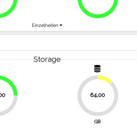
Einzelheiten
Storage
12.5%
25%
00
64,00
87.5%
GB