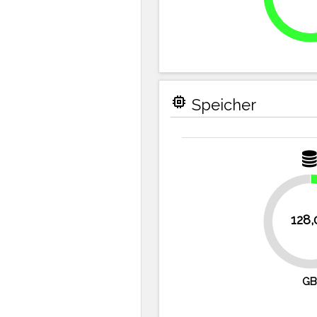
memory
Speicher
128,
75%
GB