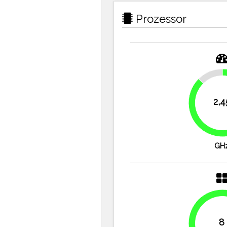
Prozessor
12.5%
2,4
GH
8
100%