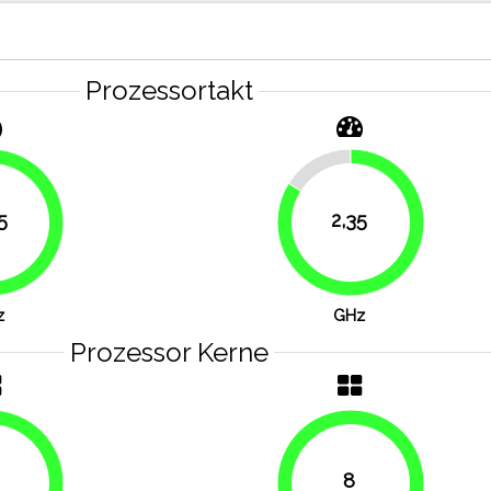
Prozessortakt
16.1%
5
2,35
83.9%
87.5%
z
GHz
Prozessor Kerne
8
100%