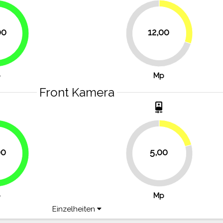
30%
00
12,00
50%
70%
p
Mp
Front Kamera
t
camera_front
20.8%
00
5,00
66.7%
79.2%
p
Mp
Einzelheiten