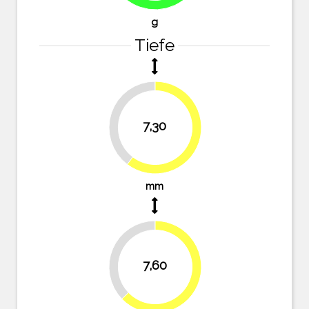
g
Tiefe
39.7%
7,30
60.3%
mm
37.2%
7,60
62.8%