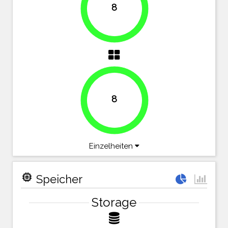
8
100%
8
100%
Einzelheiten
memory
Speicher
Storage