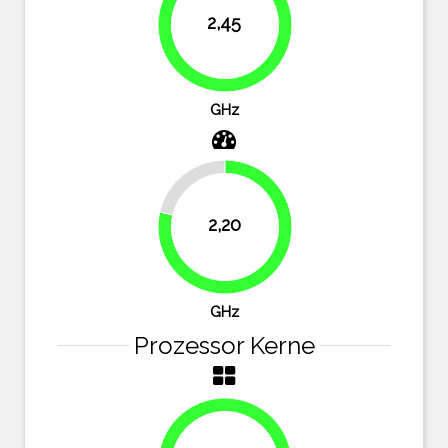
2,45
87.5%
GHz
21.4%
2,20
78.6%
GHz
Prozessor Kerne