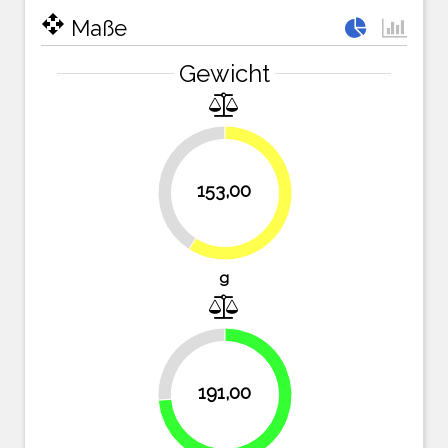
open_with
Maße
Gewicht
40.9%
153,00
59.1%
g
26.3%
191,00
73.7%