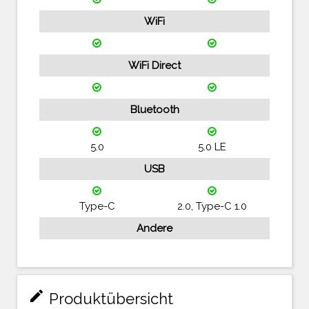
WiFi
WiFi Direct
Bluetooth
5.0
5.0 LE
USB
Type-C
2.0, Type-C 1.0
Andere
mode_edit
Produktübersicht