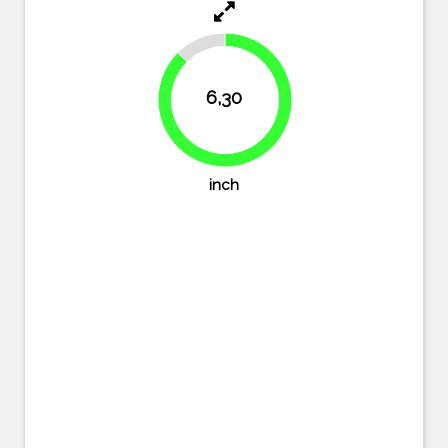
12.5%
6,30
87.5%
inch