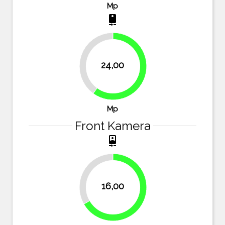
Mp
camera_rear
40%
24,00
60%
Mp
Front Kamera
camera_front
33.3%
16,00
66.7%