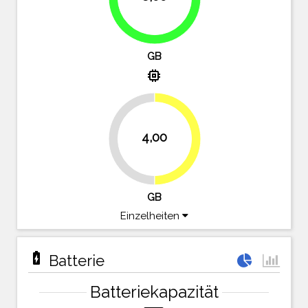
GB
memory
4,00
50%
50%
GB
Einzelheiten
battery_charging_full
Batterie
Batteriekapazität