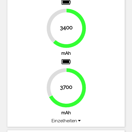
38.2%
3400
61.8%
mAh
32.7%
3700
67.3%
mAh
Einzelheiten