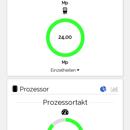
Mp
camera_front
24,00
100%
Mp
Einzelheiten
Prozessor
Prozessortakt
12.5%