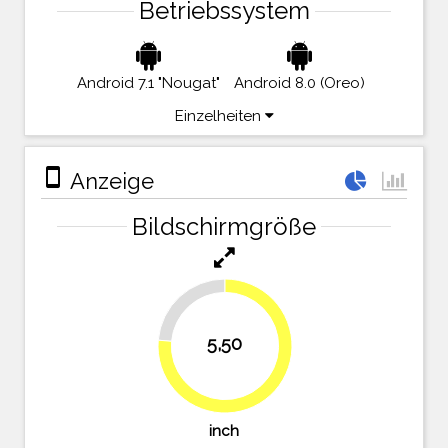
Betriebssystem
Android 7.1 "Nougat"
Android 8.0 (Oreo)
Einzelheiten
stay_primary_portrait
Anzeige
Bildschirmgröße
23.6%
5,50
76.4%
inch