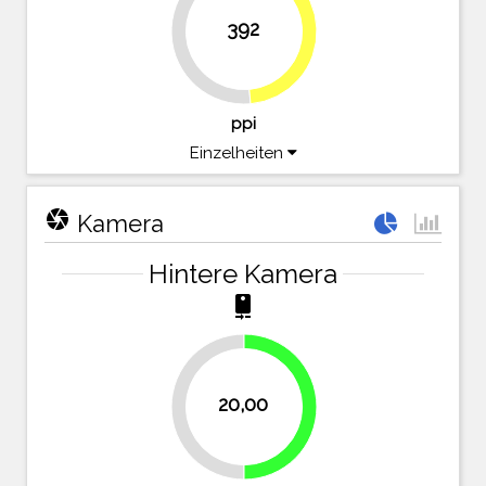
392
48.6%
51.4%
ppi
Einzelheiten
camera
Kamera
Hintere Kamera
camera_rear
20,00
50%
50%