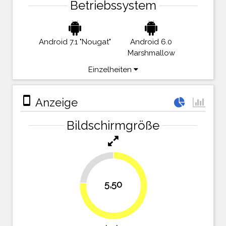
Betriebssystem
Android 7.1 "Nougat"
Android 6.0
Marshmallow
Einzelheiten
stay_primary_portrait
Anzeige
Bildschirmgröße
23.6%
5,50
76.4%