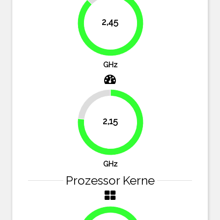
12.5%
2,45
87.5%
GHz
23.2%
2,15
76.8%
GHz
Prozessor Kerne