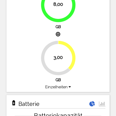
8,00
100%
GB
memory
37.5%
3,00
62.5%
GB
Einzelheiten
battery_charging_full
Batterie
Batteriekapazität