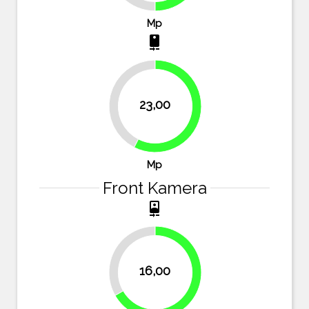
Mp
camera_rear
42.5%
23,00
57.5%
Mp
Front Kamera
camera_front
33.3%
16,00
66.7%