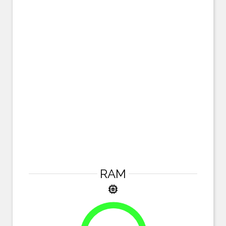
RAM
memory