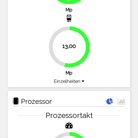
Mp
camera_front
13,00
45.8%
54.2%
Mp
Einzelheiten
Prozessor
Prozessortakt