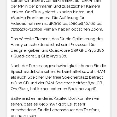
sollten wir unsere Aufmerksamkeit auf die Anzahl
der MP in der primären und zusätzlichen Kamera
lenken. OnePlus 5 bietet 20,00Mp hinten und
16,00Mp Frontkamera. Die Auflösung für
Videoaufnahmen ist 4K@30fps, 1080p@30/60fps,
720p@30/120fps. Primary haben optischen Zoom.
Das nächste Element, das für die Optimierung des
Handy entscheidend ist, ist sein Prozessor. Die
Designer gaben uns Quad-core 2.45 GHz Kryo 280
+ Quad-core 1.9 GHz Kryo 280.
Nach der Prozessorgeschwindigkeit können Sie die
Speicherattribute sehen. Es beinhaltet sowohl RAM
als auch Speicher. Der freie Speicherplatz beträgt
128,00 GB und der RAM-Speicher beträgt 8,00 GB.
OnePlus 5 hat keinen externen Speicherzugriff.
Batterie ist ein anderes Kapitel. Dort konnten wir
sehen, dass es 3400 mAh gibt. Es ist sehr
entscheidend für die Lebensdauer des Telefons,
online zu sein.