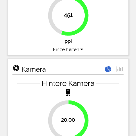
44.1%
451
55.9%
ppi
Einzelheiten
camera
Kamera
Hintere Kamera
camera_rear
20,00
50%
50%