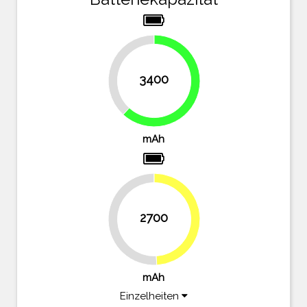
38.2%
3400
61.8%
mAh
2700
49.1%
50.9%
mAh
Einzelheiten