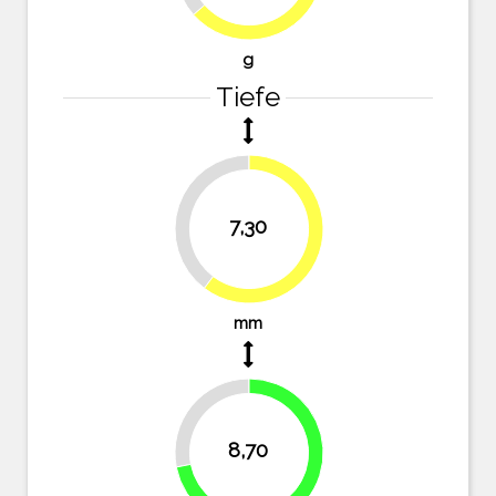
g
Tiefe
39.7%
7,30
60.3%
mm
28.1%
8,70
71.9%