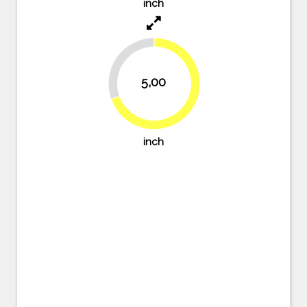
inch
30.6%
5,00
69.4%
inch