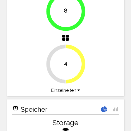
8
100%
4
50%
50%
Einzelheiten
memory
Speicher
Storage