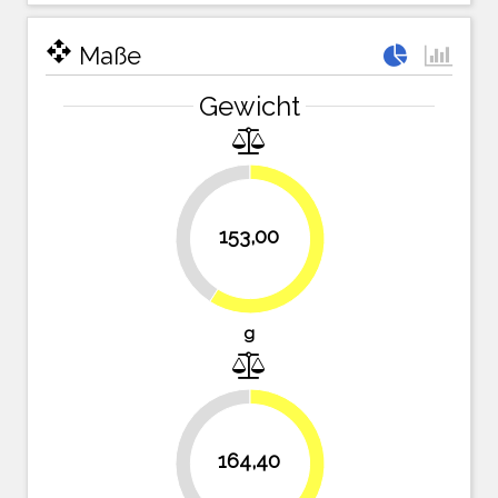
open_with
Maße
Gewicht
40.9%
153,00
59.1%
g
36.5%
164,40
63.5%