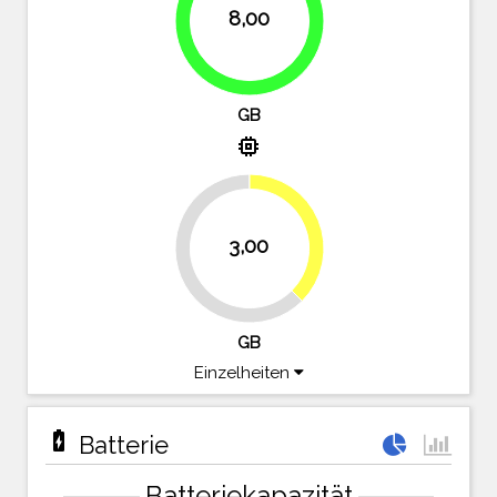
8,00
100%
GB
memory
37.5%
3,00
62.5%
GB
Einzelheiten
battery_charging_full
Batterie
Batteriekapazität