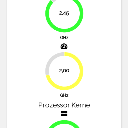
12.5%
2,45
87.5%
GHz
28.6%
2,00
71.4%
GHz
Prozessor Kerne