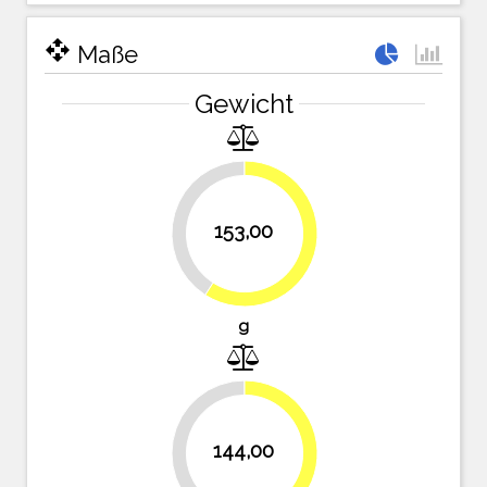
open_with
Maße
Gewicht
40.9%
153,00
59.1%
g
144,00
44.4%
55.6%