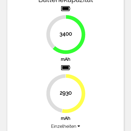
38.2%
3400
61.8%
mAh
2930
46.7%
53.3%
mAh
Einzelheiten