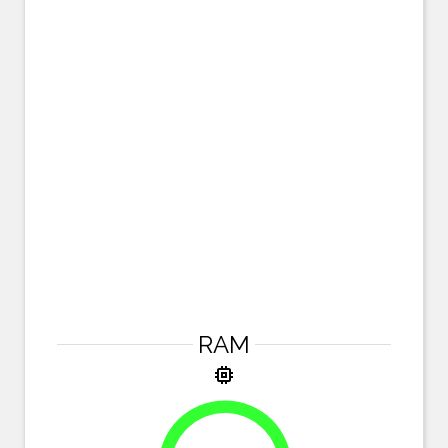
RAM
memory