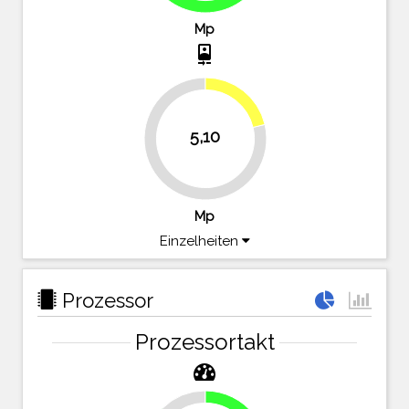
Mp
camera_front
21.3%
5,10
78.8%
Mp
Einzelheiten
Prozessor
Prozessortakt