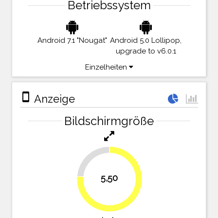
Betriebssystem
Android 7.1 "Nougat"
Android 5.0 Lollipop,
upgrade to v6.0.1
Einzelheiten
stay_primary_portrait
Anzeige
Bildschirmgröße
23.6%
5,50
76.4%