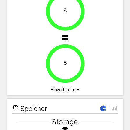
8
100%
8
100%
Einzelheiten
memory
Speicher
Storage