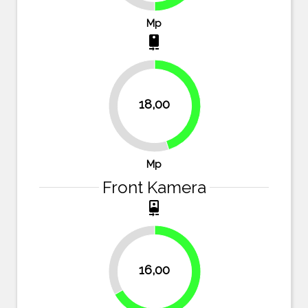
Mp
camera_rear
18,00
45%
55%
Mp
Front Kamera
camera_front
33.3%
16,00
66.7%