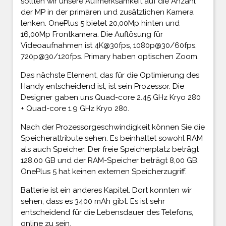
sollten wir unsere Aufmerksamkeit auf die Anzahl
der MP in der primären und zusätzlichen Kamera
lenken. OnePlus 5 bietet 20,00Mp hinten und
16,00Mp Frontkamera. Die Auflösung für
Videoaufnahmen ist 4K@30fps, 1080p@30/60fps,
720p@30/120fps. Primary haben optischen Zoom.
Das nächste Element, das für die Optimierung des
Handy entscheidend ist, ist sein Prozessor. Die
Designer gaben uns Quad-core 2.45 GHz Kryo 280
+ Quad-core 1.9 GHz Kryo 280.
Nach der Prozessorgeschwindigkeit können Sie die
Speicherattribute sehen. Es beinhaltet sowohl RAM
als auch Speicher. Der freie Speicherplatz beträgt
128,00 GB und der RAM-Speicher beträgt 8,00 GB.
OnePlus 5 hat keinen externen Speicherzugriff.
Batterie ist ein anderes Kapitel. Dort konnten wir
sehen, dass es 3400 mAh gibt. Es ist sehr
entscheidend für die Lebensdauer des Telefons,
online zu sein.