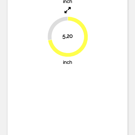
inch
27.8%
5,20
72.2%
inch