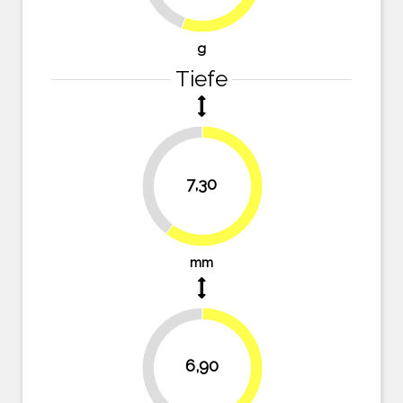
g
Tiefe
39.7%
7,30
60.3%
mm
43%
6,90
57%