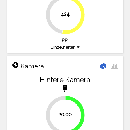
424
47.5%
52.5%
ppi
Einzelheiten
camera
Kamera
Hintere Kamera
camera_rear
20,00
50%
50%