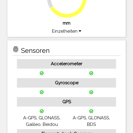
66.1%
mm
Einzelheiten
fingerprint
Sensoren
Accelerometer
Gyroscope
GPS
A-GPS, GLONASS,
A-GPS, GLONASS,
Galileo, Beidou
BDS