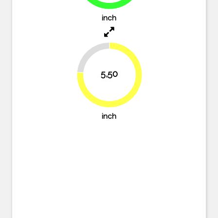
inch
23.6%
5,50
76.4%
inch