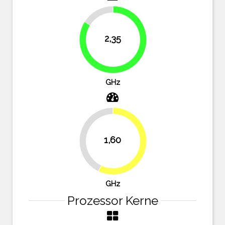
16.1%
2,35
83.9%
GHz
42.9%
1,60
57.1%
GHz
Prozessor Kerne