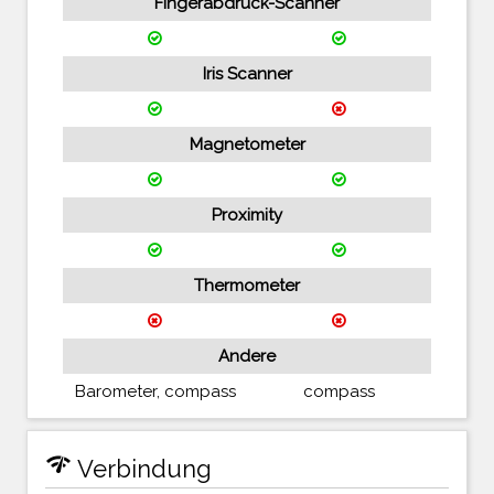
Fingerabdruck-Scanner
Iris Scanner
Magnetometer
Proximity
Thermometer
Andere
Barometer, compass
compass
network_check
Verbindung