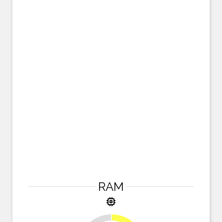
RAM
memory