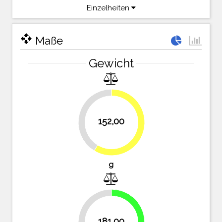
Einzelheiten
open_with
Maße
Gewicht
41.3%
152,00
58.7%
g
30.1%
181,00