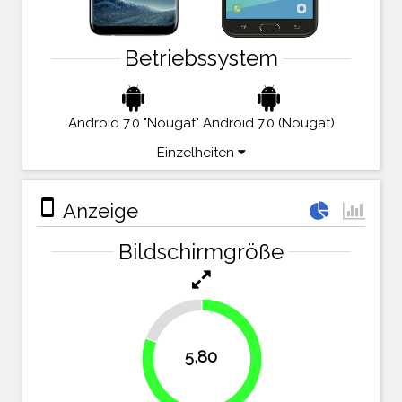
Betriebssystem
Android 7.0 "Nougat"
Android 7.0 (Nougat)
Einzelheiten
stay_primary_portrait
Anzeige
Bildschirmgröße
19.4%
5,80
80.6%