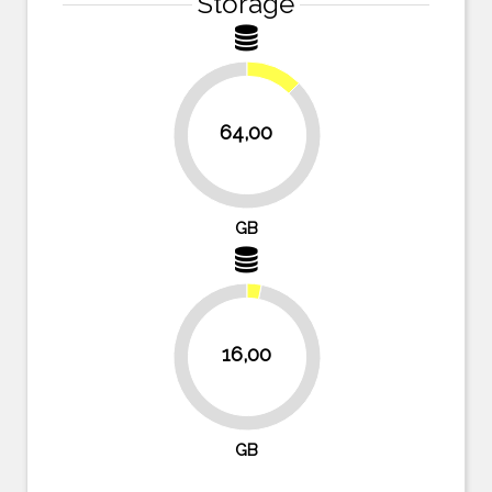
Storage
12.5%
64,00
87.5%
GB
16,00
96.9%
GB