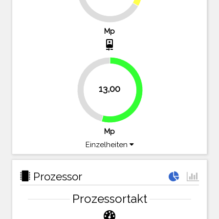
66.7%
Mp
camera_front
13,00
45.8%
54.2%
Mp
Einzelheiten
Prozessor
Prozessortakt