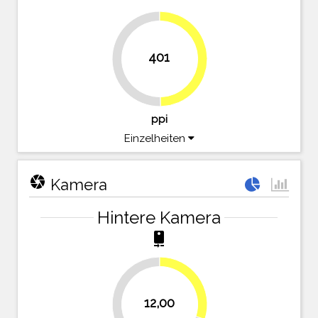
401
49.7%
50.3%
ppi
Einzelheiten
camera
Kamera
Hintere Kamera
camera_rear
30%
12,00