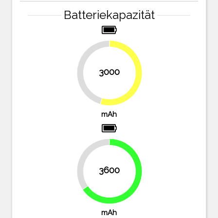
Batteriekapazität
3000
45.5%
54.5%
mAh
34.5%
3600
65.5%
mAh