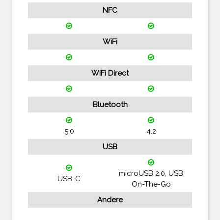
NFC
WiFi
WiFi Direct
Bluetooth
5.0
4.2
USB
microUSB 2.0, USB
USB-C
On-The-Go
Andere