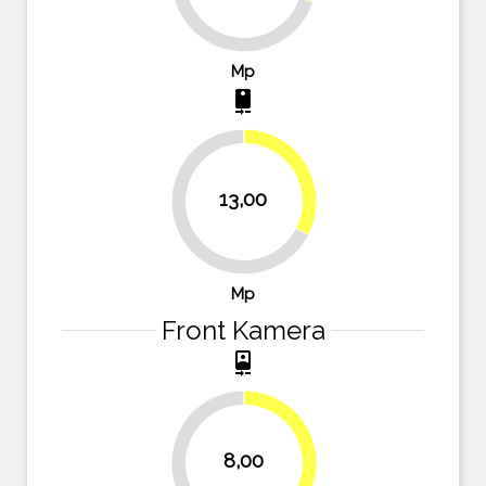
70%
Mp
camera_rear
32.5%
13,00
67.5%
Mp
Front Kamera
camera_front
33.3%
8,00