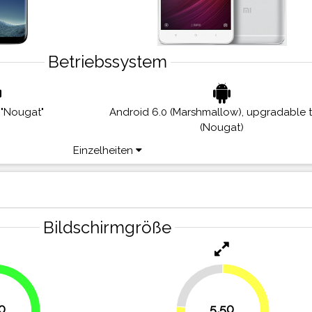
Betriebssystem
 "Nougat"
Android 6.0 (Marshmallow), upgradable t
(Nougat)
Einzelheiten
Bildschirmgröße
23.6%
0
5,50