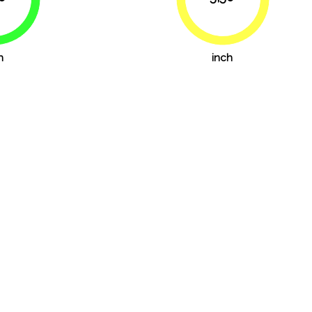
76.4%
80.6%
h
inch