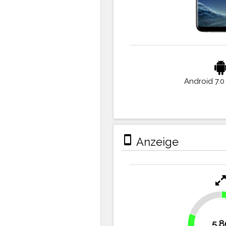
Android 7.0
stay_primary_portrait
Anzeige
19.4%
5,8