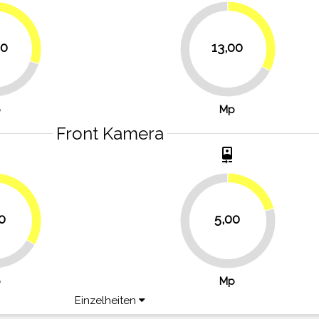
30%
32.5%
00
13,00
67.5%
p
Mp
Front Kamera
t
camera_front
20.8%
33.3%
0
5,00
79.2%
p
Mp
Einzelheiten