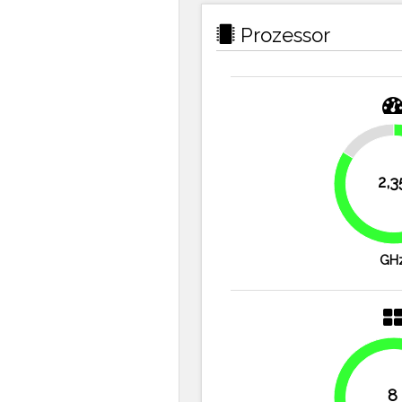
Prozessor
16.1%
2,3
GH
8
100%