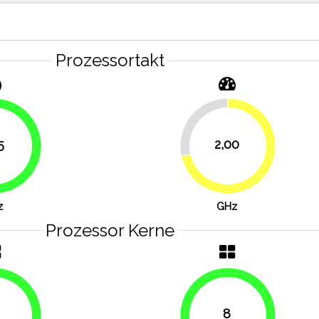
Prozessortakt
28.6%
5
2,00
71.4%
83.9%
z
GHz
Prozessor Kerne
8
100%