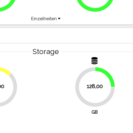
Einzelheiten
Storage
12.5%
25%
00
128,00
75%
GB