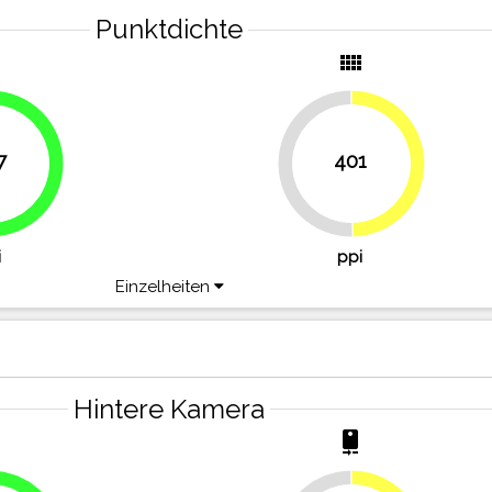
Punktdichte
y
view_comfy
7
401
49.7%
50.3%
i
ppi
Einzelheiten
Hintere Kamera
r
camera_rear