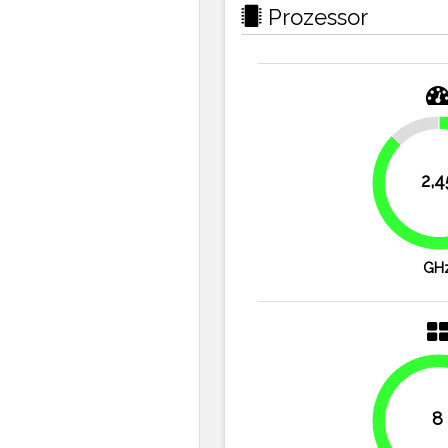
Prozessor
12.5%
2,4
GH
8
100%