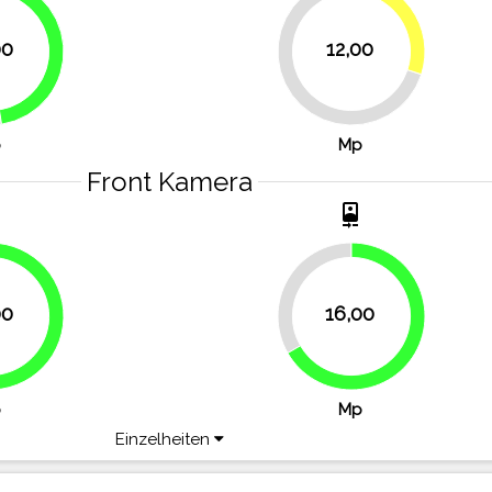
30%
00
12,00
47.5%
70%
p
Mp
Front Kamera
t
camera_front
33.3%
00
16,00
54.2%
66.7%
p
Mp
Einzelheiten