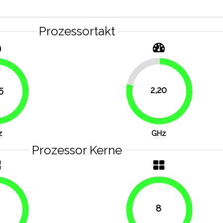
Prozessortakt
21.4%
5
2,20
78.6%
87.5%
z
GHz
Prozessor Kerne
8
100%