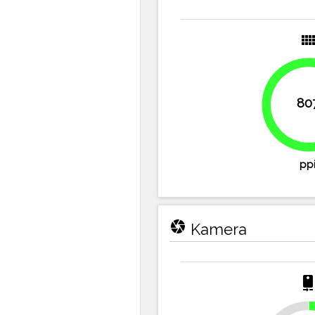
view_comf
80
100%
pp
camera
Kamera
camera_rea