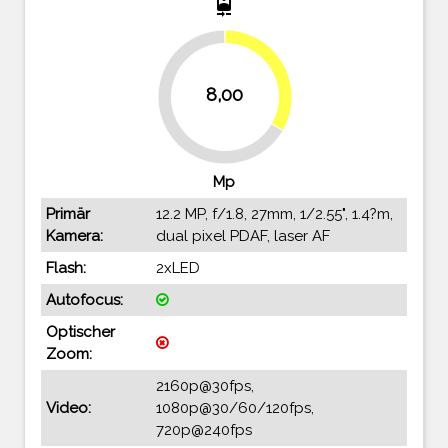
camera_front
33.3%
8,00
66.7%
Mp
Primär
12.2 MP, f/1.8, 27mm, 1/2.55", 1.4?m,
Kamera:
dual pixel PDAF, laser AF
Flash:
2xLED
Autofocus:
Optischer
Zoom:
2160p@30fps,
Video:
1080p@30/60/120fps,
720p@240fps