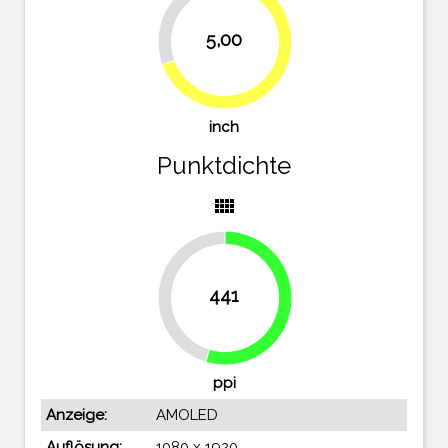
30.6%
5,00
69.4%
inch
Punktdichte
view_comfy
441
45.4%
54.6%
ppi
Anzeige:
AMOLED
Auflösung:
1080 x 1920