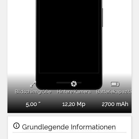
camera
Bildschirmgröße
Hintere Kamera
Batteriekapazität
5,00 ''
12,20 Mp
2700 mAh
info_outline
Grundlegende Informationen