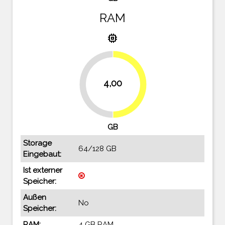
RAM
memory
4,00
50%
50%
GB
Storage
64/128 GB
Eingebaut:
Ist externer
Speicher:
Außen
No
Speicher:
RAM:
4 GB RAM