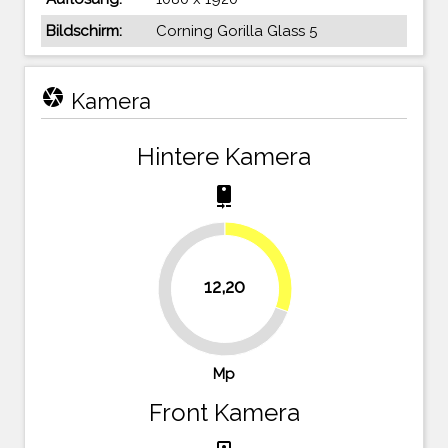
Bildschirm:
Corning Gorilla Glass 5
camera
Kamera
Hintere Kamera
camera_rear
30.5%
12,20
69.5%
Mp
Front Kamera