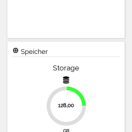
memory
Speicher
Storage
25%
128,00
75%
GB