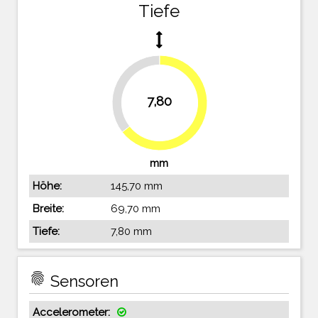
Tiefe
35.5%
7,80
64.5%
mm
Höhe:
145,70 mm
Breite:
69,70 mm
Tiefe:
7,80 mm
fingerprint
Sensoren
Accelerometer: