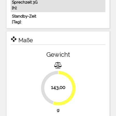
Sprechzeit 3G
[h]:
Standby-Zeit
[Tag]:
open_with
Maße
Gewicht
143,00
44.8%
55.2%
g