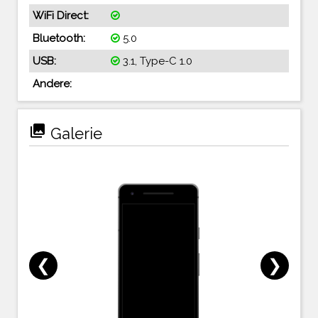
WiFi Direct:
Bluetooth:
5.0
USB:
3.1, Type-C 1.0
Andere:
photo_library
Galerie
❮
❯