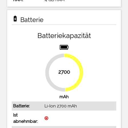
battery_charging_full
Batterie
Batteriekapazität
2700
49.1%
50.9%
mAh
Batterie:
Li-Ion 2700 mAh
Ist
abnehmbar: