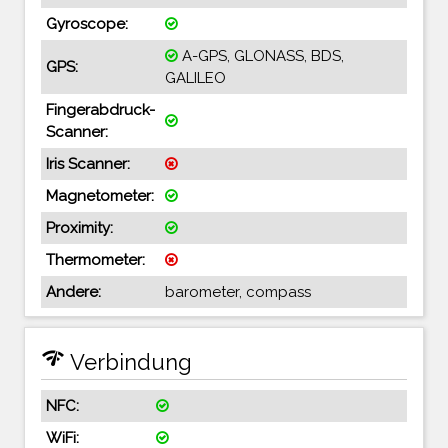
Gyroscope:
A-GPS, GLONASS, BDS,
GPS:
GALILEO
Fingerabdruck-
Scanner:
Iris Scanner:
Magnetometer:
Proximity:
Thermometer:
Andere:
barometer, compass
network_check
Verbindung
NFC:
WiFi: