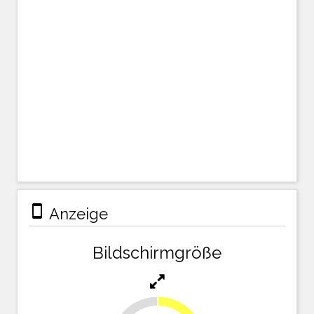
stay_primary_portrait
Anzeige
Bildschirmgröße