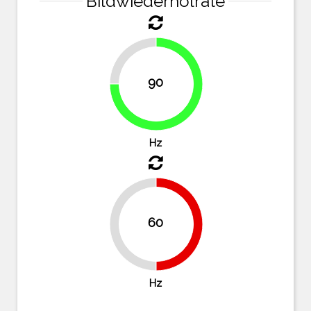
Bildwiederholrate
25%
90
75%
Hz
60
50%
50%
Hz