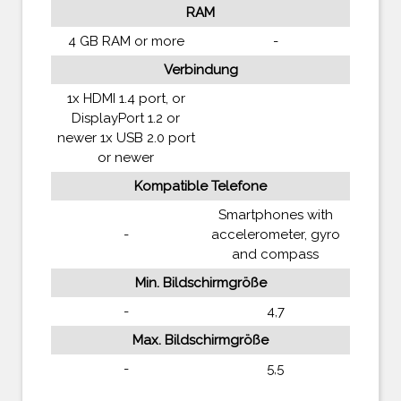
RAM
4 GB RAM or more
-
Verbindung
1x HDMI 1.4 port, or
DisplayPort 1.2 or
newer 1x USB 2.0 port
or newer
Kompatible Telefone
Smartphones with
-
accelerometer, gyro
and compass
Min. Bildschirmgröße
-
4,7
Max. Bildschirmgröße
-
5,5