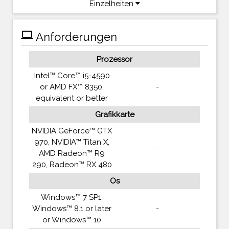
Einzelheiten
computer
Anforderungen
Prozessor
Intel™ Core™ i5-4590
or AMD FX™ 8350,
-
equivalent or better
Grafikkarte
NVIDIA GeForce™ GTX
970, NVIDIA™ Titan X,
-
AMD Radeon™ R9
290, Radeon™ RX 480
Os
Windows™ 7 SP1,
Windows™ 8.1 or later
-
or Windows™ 10