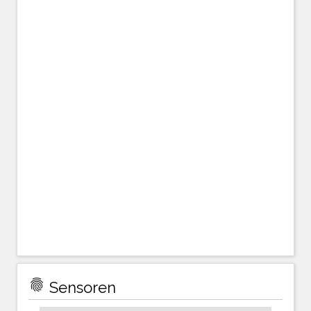
fingerprint
Sensoren