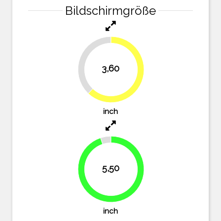
Bildschirmgröße
37.9%
3,60
62.1%
inch
5,50
94.8%
inch