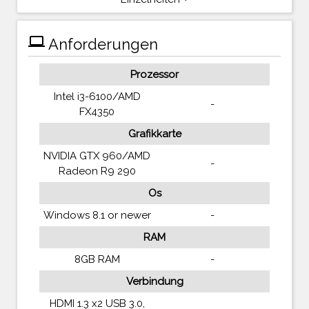
computer
Anforderungen
Prozessor
Intel i3-6100/AMD
-
FX4350
Grafikkarte
NVIDIA GTX 960/AMD
-
Radeon R9 290
Os
Windows 8.1 or newer
-
RAM
8GB RAM
-
Verbindung
HDMI 1.3 x2 USB 3.0,