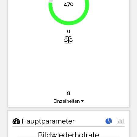
470
77%
g
g
Einzelheiten
Hauptparameter
Bildwiederholrate