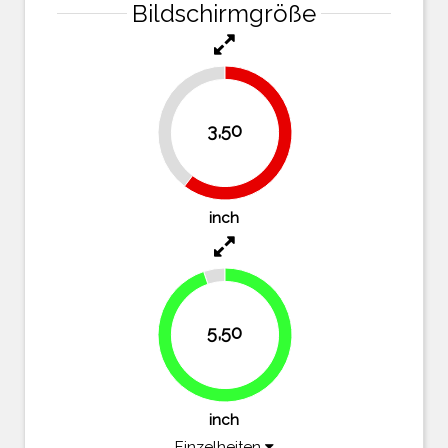
Bildschirmgröße
39.7%
3,50
60.3%
inch
5,50
94.8%
inch
Einzelheiten