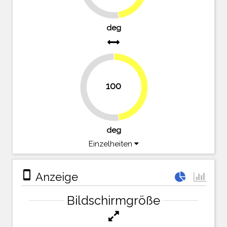
deg
100
47.6%
52.4%
deg
Einzelheiten
stay_primary_portrait
Anzeige
Bildschirmgröße