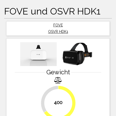
FOVE und OSVR HDK1
FOVE
OSVR HDK1
Gewicht
34.4%
400
65.6%