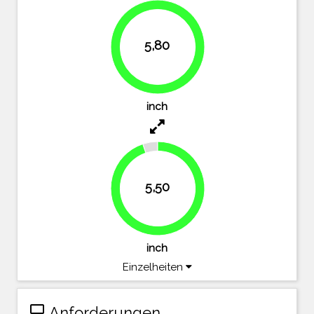
5,80
100%
inch
5,50
94.8%
inch
Einzelheiten
computer
Anforderungen